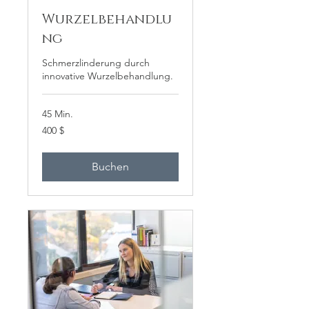
Wurzelbehandlu
ng
Schmerzlinderung durch
innovative Wurzelbehandlung.
45 Min.
400
400 $
US-
Dollar
Buchen