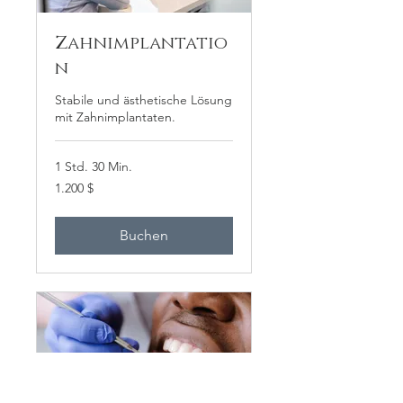
Zahnimplantatio
n
Stabile und ästhetische Lösung
mit Zahnimplantaten.
1 Std. 30 Min.
1.200
1.200 $
US-
Dollar
Buchen